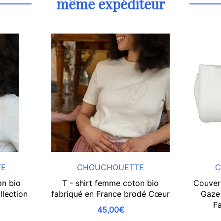
même expéditeur
TE
CHOUCHOUETTE
C
on bio
T - shirt femme coton bio
Couver
llection
fabriqué en France brodé Cœur
Gaze 
l
Fa
45,00€