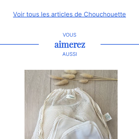
Voir tous les articles de Chouchouette
VOUS
aimerez
AUSSI