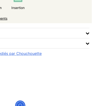
n
Insertion
ments
pédiés par Chouchouette