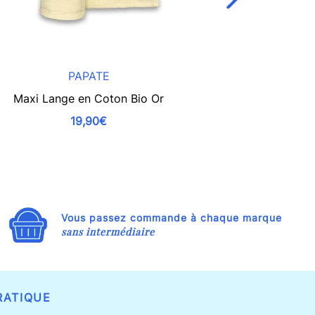
PAPATE
Maxi Lange en Coton Bio Or
Maxi Lange 
19,90€
Vous passez commande à chaque marque
sans intermédiaire
RATIQUE