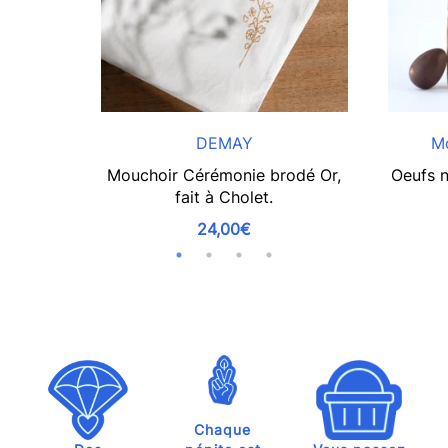
DEMAY
Mo
Mouchoir Cérémonie brodé Or,
Oeufs n
fait à Cholet.
24,00€
Chaque