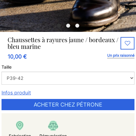
Chaussettes à rayures jaune / bordeaux /
bleu marine
Un prix raisonné
10,00 €
Taille
Infos produit
ACHETER CHEZ PÉTRONE
Fabrication
Rémunération