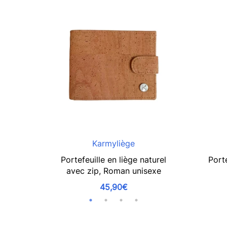
Karmyliège
Portefeuille en liège naturel
Port
avec zip, Roman unisexe
45,90€