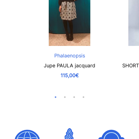
Phalaenopsis
Jupe PAULA jacquard
SHORT 
115,00€