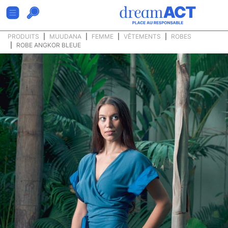
PRODUITS
MUUDANA
FEMME
VÊTEMENTS
ROBES
ROBE ANGKOR BLEUE