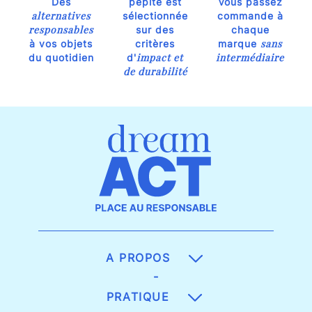
Des
pépite est
Vous passez
alternatives
sélectionnée
commande à
responsables
sur des
chaque
sans
à vos objets
critères
marque
impact et
intermédiaire
du quotidien
d'
de durabilité
A PROPOS
-
PRATIQUE