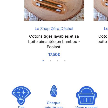
Le Shop Zéro Déchet
Le
Cotons tiges lavables et sa
Coton
boîte aimantée en bambou -
boîte
Ecolast.
17,50€
Chaque
Des
pépite est
Vous passez