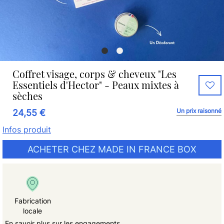
Coffret visage, corps & cheveux "Les
Essentiels d'Hector" - Peaux mixtes à
sèches
Un prix raisonné
24,55 €
Infos produit
ACHETER CHEZ MADE IN FRANCE BOX
Fabrication
locale
En savoir plus sur les engagements