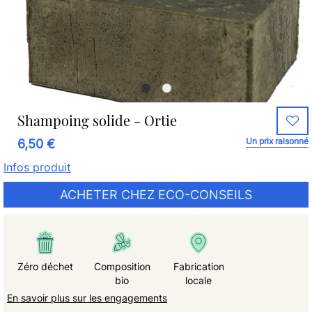
Shampoing solide - Ortie
Un prix raisonné
6,50 €
Infos produit
ACHETER CHEZ ECO-CONSEILS
Zéro déchet
Composition
Fabrication
bio
locale
En savoir plus sur les engagements