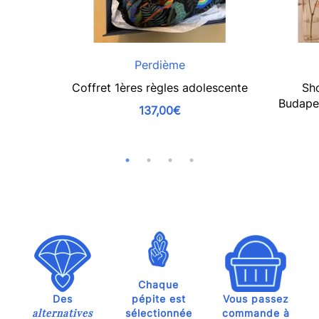
Perdième
Coffret 1ères règles adolescente
Sho
Budapes
137,00€
Chaque
Des
pépite est
Vous passez
alternatives
sélectionnée
commande à