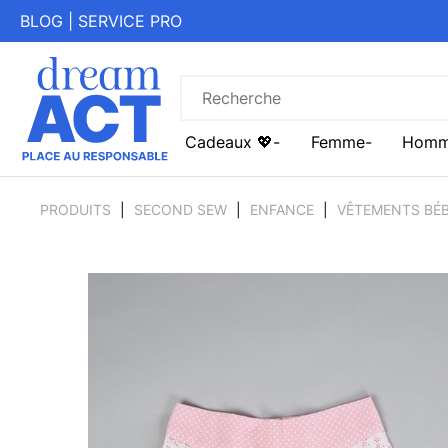
BLOG
|
SERVICE PRO
Cadeaux 💖
Femme
Hom
PRODUITS
SECOND SEW
ENFANCE
VÊTEMENTS BÉB