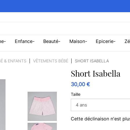
me
Enfance
Beauté
Maison
Epicerie
Zé
É & ENFANTS
VÊTEMENTS BÉBÉ
SHORT ISABELLA
Short Isabella
30,00 €
Taille
Cette déclinaison n'est plu