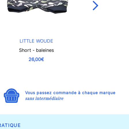
LITTLE WOUDE
LIT
Short - baleines
Sarouel é
26,00€
Vous passez commande à chaque marque
sans intermédiaire
RATIQUE