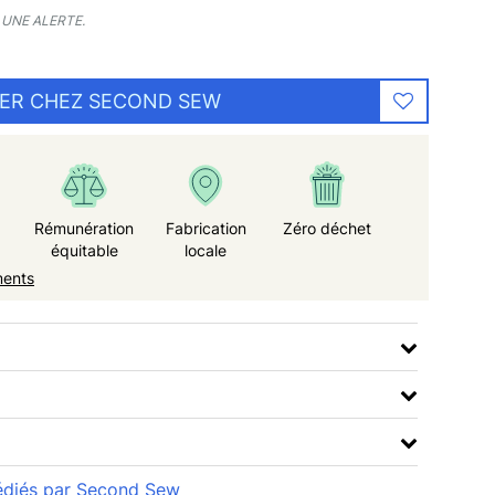
UNE ALERTE.
ER CHEZ SECOND SEW
Rémunération
Fabrication
Zéro déchet
équitable
locale
ments
xpédiés par Second Sew