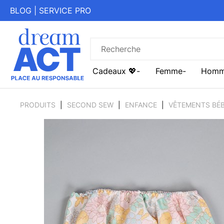
BLOG
|
SERVICE PRO
Cadeaux 💖
Femme
Hom
PRODUITS
SECOND SEW
ENFANCE
VÊTEMENTS BÉB