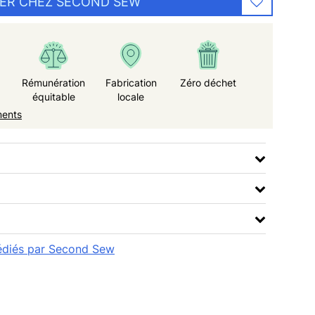
ER CHEZ SECOND SEW
Rémunération
Fabrication
Zéro déchet
équitable
locale
ments
xpédiés par Second Sew