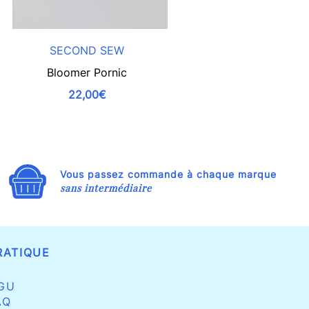
SECOND SEW
SE
Bloomer Pornic
Blo
22,00€
Vous passez commande à chaque marque
sans intermédiaire
RATIQUE
GU
AQ