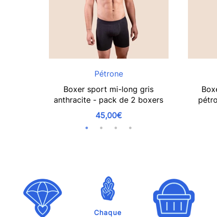
Pétrone
Boxer sport mi-long gris
Boxe
anthracite - pack de 2 boxers
pétr
45,00€
Chaque