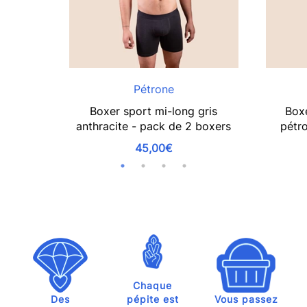
Pétrone
Boxer sport mi-long gris
Boxe
anthracite - pack de 2 boxers
pétr
45,00€
Chaque
Des
pépite est
Vous passez