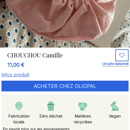
CHOUCHOU Camille
Un prix raisonné
11,00 €
Infos produit
ACHETER CHEZ OLIOPAL
Fabrication
Zéro déchet
Matières
Vegan
locale
recyclées
En savoir plus sur les engagements