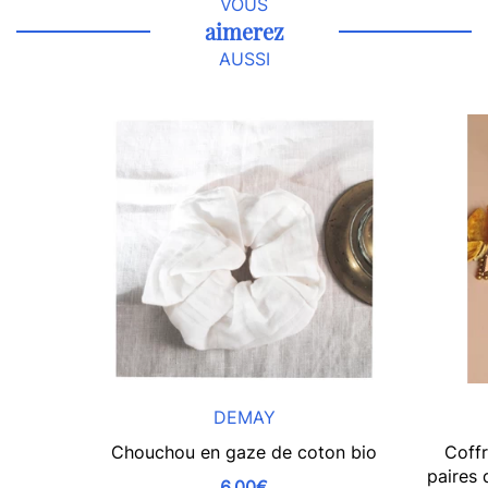
VOUS
aimerez
AUSSI
DEMAY
Chouchou en gaze de coton bio
Coffr
paires 
6,00€