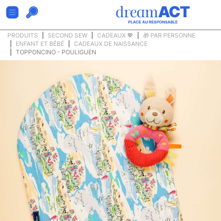
PRODUITS
SECOND SEW
CADEAUX 💖
🎁 PAR PERSONNE
ENFANT ET BÉBÉ
CADEAUX DE NAISSANCE
TOPPONCINO - POULIGUEN