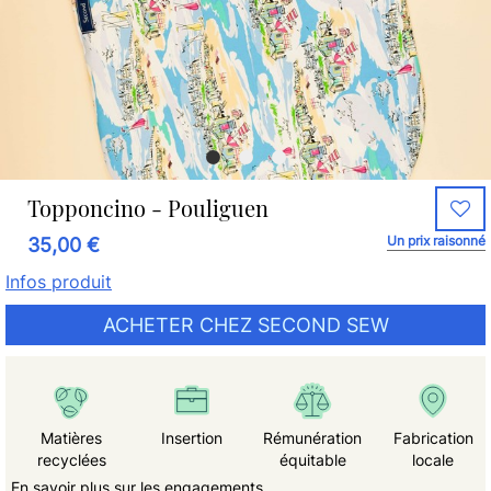
Topponcino - Pouliguen
Un prix raisonné
35,00 €
Infos produit
ACHETER CHEZ SECOND SEW
Matières
Insertion
Rémunération
Fabrication
recyclées
équitable
locale
En savoir plus sur les engagements