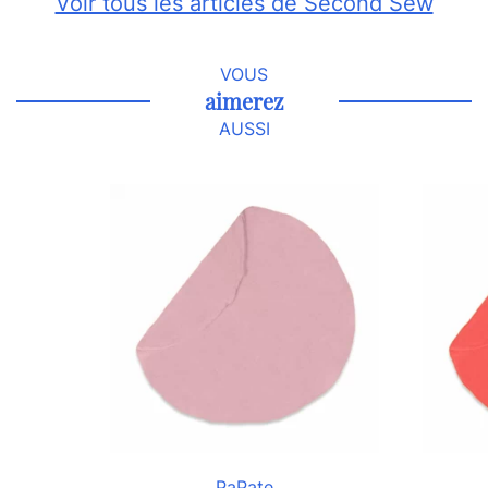
Voir tous les articles de Second Sew
VOUS
aimerez
AUSSI
PaPate