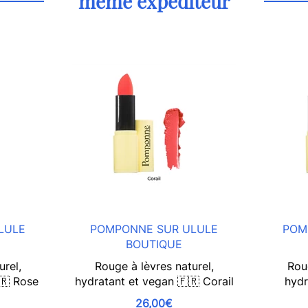
même expéditeur
LULE
POMPONNE SUR ULULE
POM
BOUTIQUE
urel,
Rouge à lèvres naturel,
Roug
🇷 Rose
hydratant et vegan 🇫🇷 Corail
hydr
26,00€