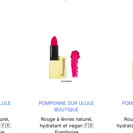
LULE
POMPONNE SUR ULULE
POM
BOUTIQUE
urel,
Rouge à lèvres naturel,
Roug
 🇫🇷
hydratant et vegan 🇫🇷
hydrat
ie
Framboise