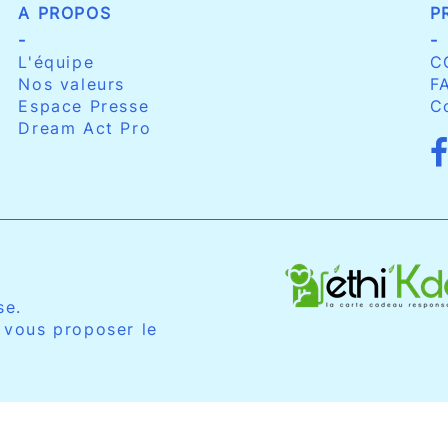
A PROPOS
P
-
-
L'équipe
C
Nos valeurs
F
Espace Presse
C
Dream Act Pro
se.
 vous proposer le