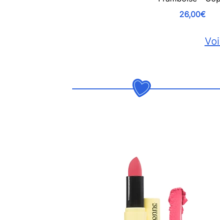
26,00€
Voi