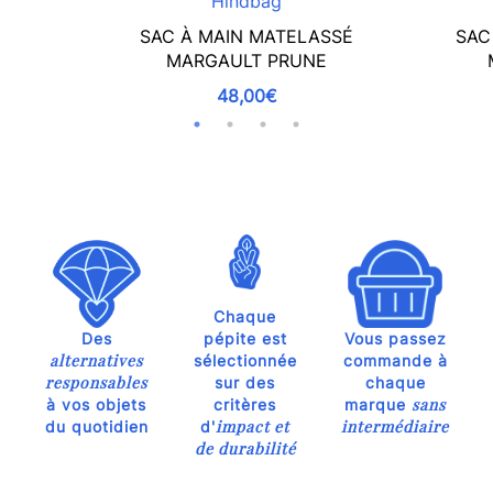
Hindbag
SAC À MAIN MATELASSÉ
SAC
MARGAULT PRUNE
48,00€
Chaque
Des
pépite est
Vous passez
alternatives
sélectionnée
commande à
responsables
sur des
chaque
sans
à vos objets
critères
marque
impact et
intermédiaire
du quotidien
d'
de durabilité