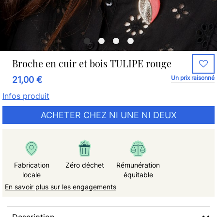
Broche en cuir et bois TULIPE rouge
Un prix raisonné
21,00 €
Infos produit
ACHETER CHEZ NI UNE NI DEUX
Fabrication
Zéro déchet
Rémunération
locale
équitable
En savoir plus sur les engagements