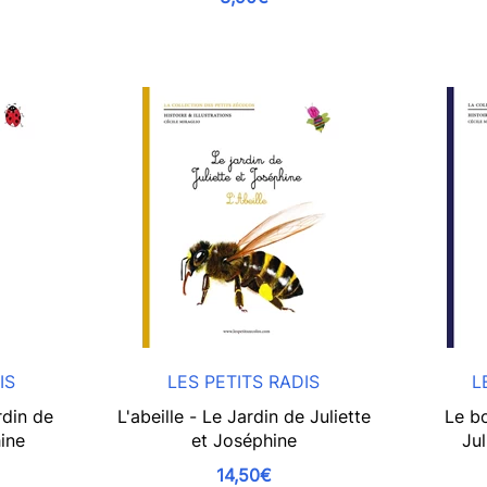
IS
LES PETITS RADIS
L
rdin de
L'abeille - Le Jardin de Juliette
Le bo
hine
et Joséphine
Jul
14,50€