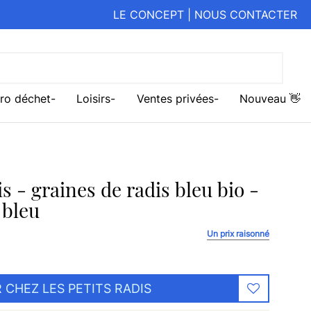
LE CONCEPT
|
NOUS CONTACTER
ro déchet
Loisirs
Ventes privées
Nouveau 👋
s - graines de radis bleu bio -
 bleu
Un prix raisonné
 CHEZ LES PETITS RADIS