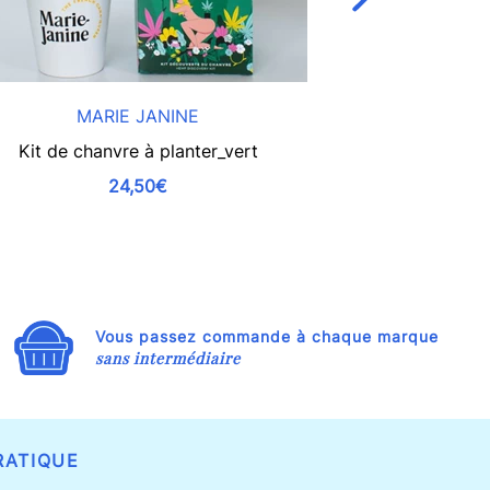
MARIE JANINE
LES 
Kit de chanvre à planter_vert
Mini-kit de sem
bio - B
24,50€
Vous passez commande à chaque marque
sans intermédiaire
RATIQUE