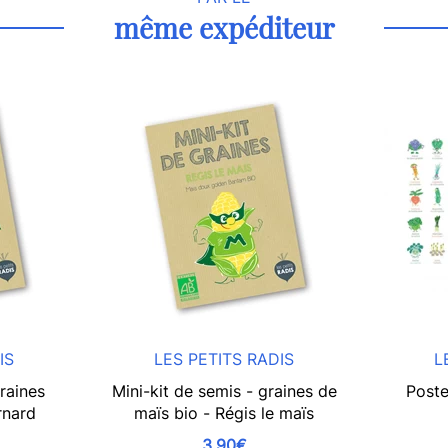
même expéditeur
IS
LES PETITS RADIS
L
raines
Mini-kit de semis - graines de
Poste
rnard
maïs bio - Régis le maïs
3,90€