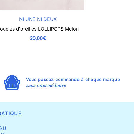
NI UNE NI DEUX
NI 
oucles d'oreilles LOLLIPOPS Melon
Boucles d'ore
m
30,00€
Vous passez commande à chaque marque
sans intermédiaire
RATIQUE
GU