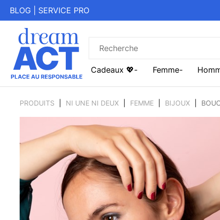
BLOG
|
SERVICE PRO
Cadeaux 💖
Femme
Hom
PRODUITS
NI UNE NI DEUX
FEMME
BIJOUX
BOUC