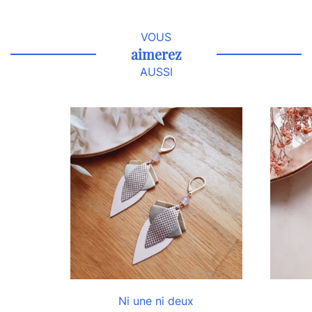
VOUS
aimerez
AUSSI
Ni une ni deux