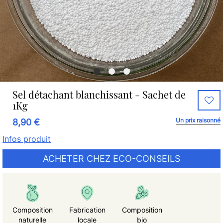
Sel détachant blanchissant - Sachet de
1Kg
Un prix raisonné
8,90 €
Infos produit
ACHETER CHEZ ECO-CONSEILS
Composition
Fabrication
Composition
naturelle
locale
bio