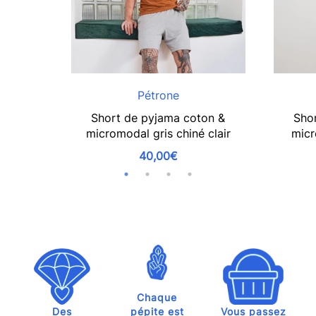
Pétrone
Short de pyjama coton &
Sho
micromodal gris chiné clair
micr
40,00€
Chaque
Des
pépite est
Vous passez