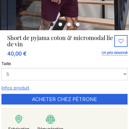
Short de pyjama coton & micromodal lie
de vin
Un prix raisonné
40,00 €
Taille
Infos produit
ACHETER CHEZ PÉTRONE
Fabrication
Rémunération