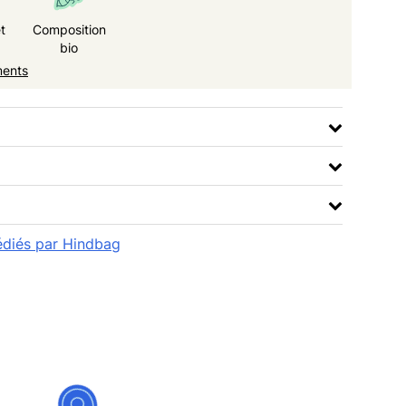
t
Composition
bio
ments
pédiés par Hindbag