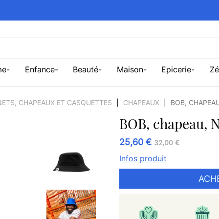
me
Enfance
Beauté
Maison
Epicerie
Zé
ETS, CHAPEAUX ET CASQUETTES
CHAPEAUX
BOB, CHAPEAU
BOB, chapeau, N
25,60 €
32,00 €
Infos produit
ACH