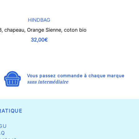
HINDBAG
, chapeau, Orange Sienne, coton bio
BOB, chapeau, Bl
32,00€
Vous passez commande à chaque marque
sans intermédiaire
RATIQUE
GU
AQ