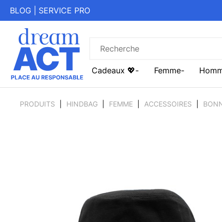
BLOG
|
SERVICE PRO
Cadeaux 💖
Femme
Hom
PRODUITS
HINDBAG
FEMME
ACCESSOIRES
BONN