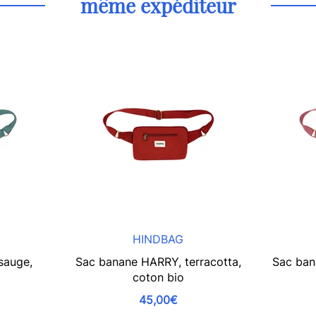
même expéditeur
HINDBAG
sauge,
Sac banane HARRY, terracotta,
Sac ban
coton bio
45,00€