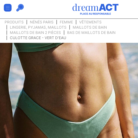
PRODUITS
NÉNÉS PARIS
FEMME
VÊTEMENTS
LINGERIE, PYJAMAS, MAILLOTS
MAILLOTS DE BAIN
MAILLOTS DE BAIN 2 PIÈCES
BAS DE MAILLOTS DE BAIN
CULOTTE GRACE - VERT D'EAU