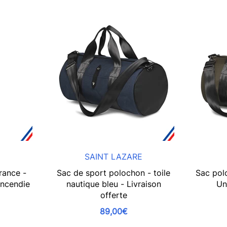
E
SAINT LAZARE
rance -
Sac de sport polochon - toile
Sac pol
incendie
nautique bleu - Livraison
Un
offerte
89,00€