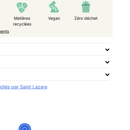
Matières
Vegan
Zéro déchet
recyclées
ments
édiés par Saint Lazare