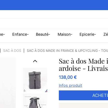
me
Enfance
Beauté
Maison
Epicerie
Zé
SAC À DOS
SAC À DOS MADE IN FRANCE & UPCYCLING - TOI
Sac à dos Made 
ardoise - Livrai
138,00 €
Infos produit
ACHETE