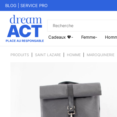
BLOG
|
SERVICE PRO
Cadeaux 💖
Femme
Hom
PRODUITS
SAINT LAZARE
HOMME
MAROQUINERIE