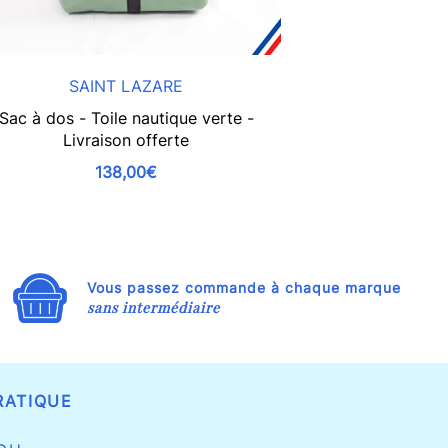
SAINT LAZARE
SAI
Sac à dos - Toile nautique verte -
Sac à main Made
Livraison offerte
et lance
138,00€
Vous passez commande à chaque marque
sans intermédiaire
RATIQUE