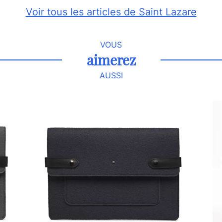
Voir tous les articles de Saint Lazare
VOUS
aimerez
AUSSI