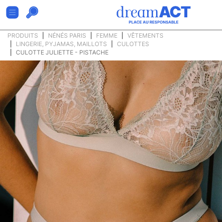
PRODUITS
NÉNÉS PARIS
FEMME
VÊTEMENTS
LINGERIE, PYJAMAS, MAILLOTS
CULOTTES
CULOTTE JULIETTE - PISTACHE