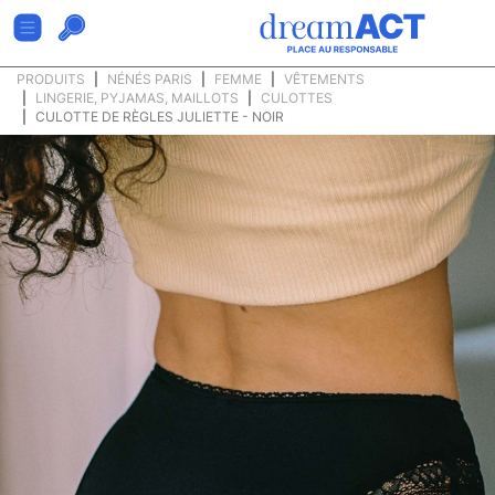
PRODUITS
NÉNÉS PARIS
FEMME
VÊTEMENTS
LINGERIE, PYJAMAS, MAILLOTS
CULOTTES
CULOTTE DE RÈGLES JULIETTE - NOIR