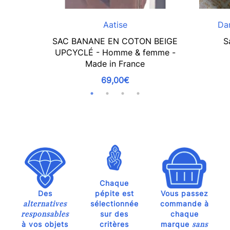
Aatise
Da
SAC BANANE EN COTON BEIGE
S
UPCYCLÉ - Homme & femme -
Made in France
69,00€
Chaque
Des
pépite est
Vous passez
alternatives
sélectionnée
commande à
responsables
sur des
chaque
sans
à vos objets
critères
marque