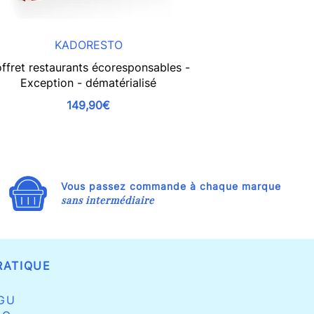
KADORESTO
K
ffret restaurants écoresponsables -
Coffret restau
Exception - dématérialisé
Gastronom
149,90€
Vous passez commande à chaque marque
sans intermédiaire
RATIQUE
GU