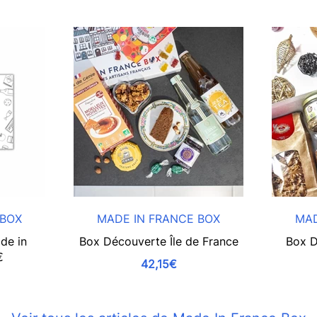
 BOX
MADE IN FRANCE BOX
MAD
de in
Box Découverte Île de France
Box D
€
42,15€