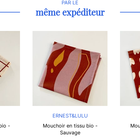
PAR LE
même expéditeur
U
ERNEST&LULU
bio -
Mouchoir en tissu bio -
Mouc
Sauvage