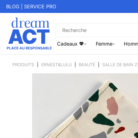
BLOG
|
SERVICE PRO
Cadeaux 💖
Femme
Hom
PRODUITS
ERNEST&LULU
BEAUTÉ
SALLE DE BAIN 