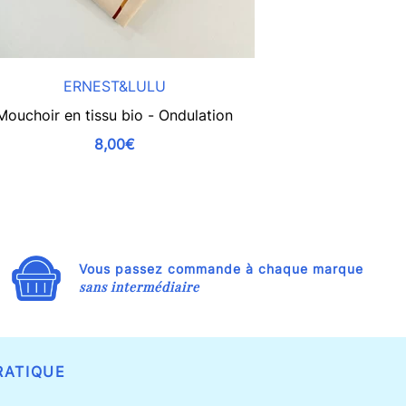
ERNEST&LULU
ER
Mouchoir en tissu bio - Ondulation
Mouchoir en
8,00€
Vous passez commande à chaque marque
sans intermédiaire
RATIQUE