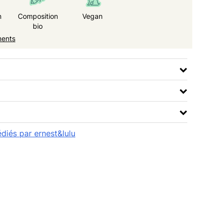
n
Composition
Vegan
bio
ments
édiés par ernest&lulu