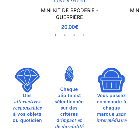
Lovely Green
MINI KIT DE BRODERIE -
MIN
GUERRIÈRE
20,00€
Chaque
Des
pépite est
Vous passez
alternatives
sélectionnée
commande à
responsables
sur des
chaque
sans
à vos objets
critères
marque
impact et
intermédiaire
du quotidien
d'
de durabilité