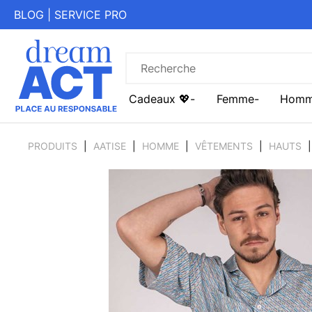
BLOG
|
SERVICE PRO
Cadeaux 💖
Femme
Hom
PRODUITS
AATISE
HOMME
VÊTEMENTS
HAUTS