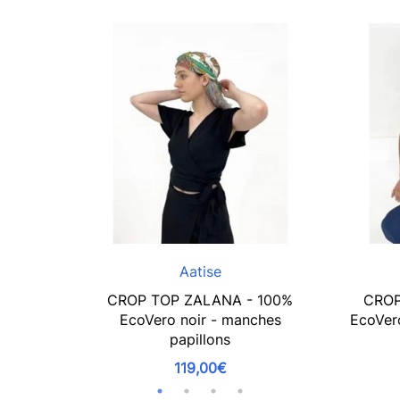
Aatise
CROP TOP ZALANA - 100%
CROP
EcoVero noir - manches
EcoVero
papillons
119,00€