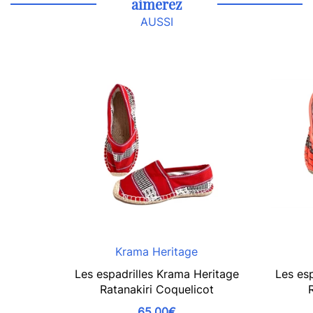
aimerez
AUSSI
Krama Heritage
Les espadrilles Krama Heritage
Les es
Ratanakiri Coquelicot
65,00€