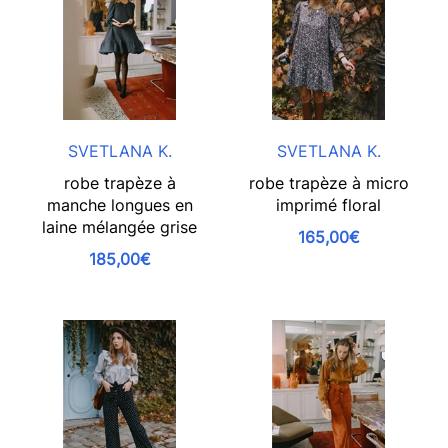
SVETLANA K.
SVETLANA K.
robe trapèze à
robe trapèze à micro
manche longues en
imprimé floral
laine mélangée grise
165,00€
185,00€