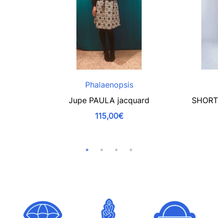
Phalaenopsis
Jupe PAULA jacquard
SHORT 
115,00€