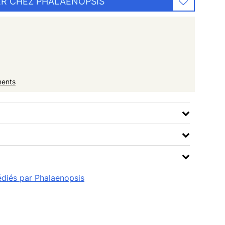
R CHEZ PHALAENOPSIS
ments
pédiés par Phalaenopsis