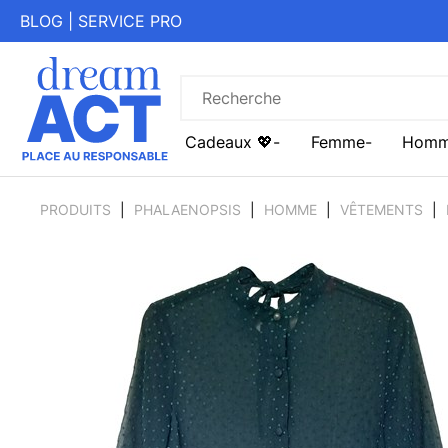
BLOG
|
SERVICE PRO
Cadeaux 💖
Femme
Hom
PRODUITS
PHALAENOPSIS
HOMME
VÊTEMENTS