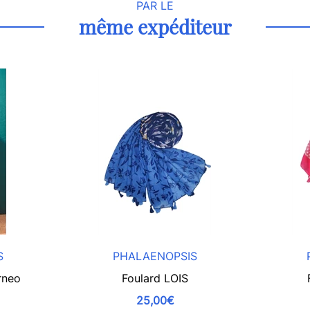
PAR LE
même expéditeur
S
PHALAENOPSIS
rneo
Foulard LOIS
25,00€