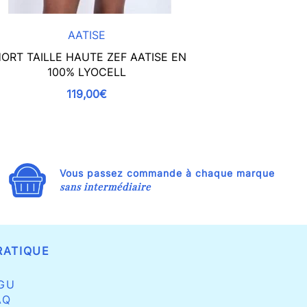
AATISE
ORT TAILLE HAUTE ZEF AATISE EN
JUPE PORTEF
100% LYOCELL
EcoVero Noir/
119,00€
Vous passez commande à chaque marque
sans intermédiaire
RATIQUE
GU
AQ