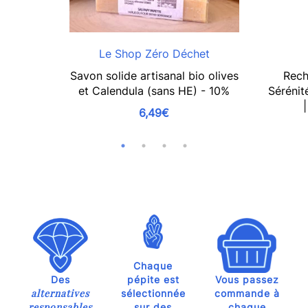
Le Shop Zéro Déchet
Savon solide artisanal bio olives
Rech
et Calendula (sans HE) - 10%
Sérénit
6,49€
Chaque
Des
pépite est
Vous passez
alternatives
sélectionnée
commande à
responsables
sur des
chaque