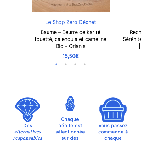
Le Shop Zéro Déchet
Baume – Beurre de karité
Rech
fouetté, calendula et caméline
Sérénit
Bio - Orianis
15,50€
Chaque
Des
pépite est
Vous passez
alternatives
sélectionnée
commande à
responsables
sur des
chaque