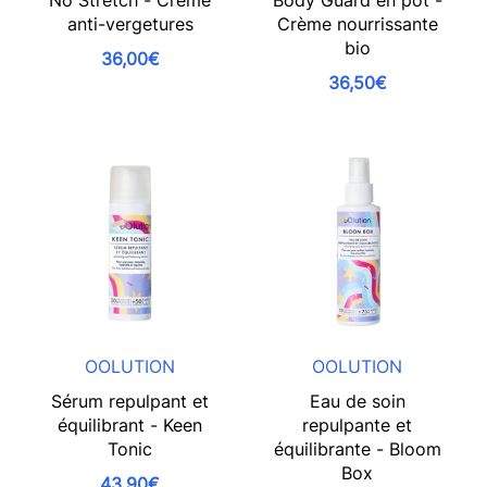
No Stretch - Crème
Body Guard en pot -
anti-vergetures
Crème nourrissante
bio
36,00€
36,50€
OOLUTION
OOLUTION
Sérum repulpant et
Eau de soin
équilibrant - Keen
repulpante et
Tonic
équilibrante - Bloom
Box
43,90€