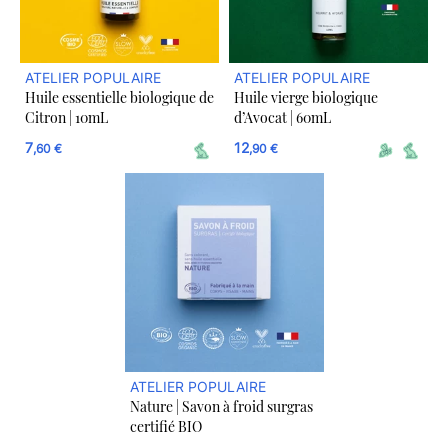
ATELIER POPULAIRE
ATELIER POPULAIRE
Huile essentielle biologique de
Huile vierge biologique
Citron | 10mL
d’Avocat | 60mL
7
12
,60 €
,90 €
ATELIER POPULAIRE
Nature | Savon à froid surgras
certifié BIO