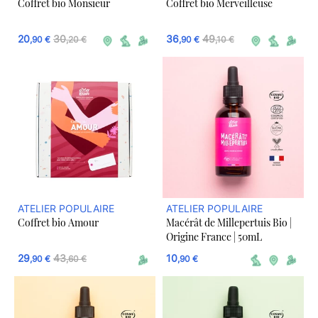
Coffret bio Monsieur
Coffret bio Merveilleuse
20
30
36
49
,90 €
,20 €
,90 €
,10 €
ATELIER POPULAIRE
ATELIER POPULAIRE
Coffret bio Amour
Macérât de Millepertuis Bio |
Origine France | 50mL
29
43
10
,90 €
,60 €
,90 €