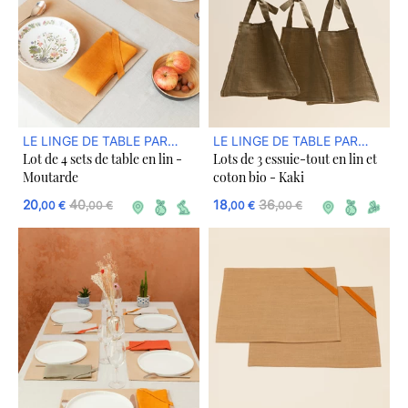
LE LINGE DE TABLE PAR
LE LINGE DE TABLE PAR
Lot de 4 sets de table en lin -
Lots de 3 essuie-tout en lin et
DREAM ACT
DREAM ACT
Moutarde
coton bio - Kaki
20
40
18
36
,00 €
,00 €
,00 €
,00 €