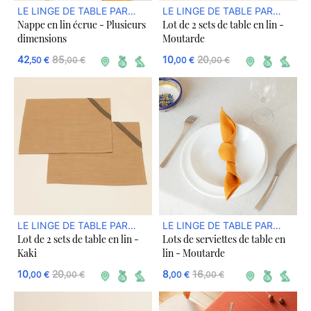
LE LINGE DE TABLE PAR
LE LINGE DE TABLE PAR
Nappe en lin écrue - Plusieurs
Lot de 2 sets de table en lin -
DREAM ACT
DREAM ACT
dimensions
Moutarde
42
85
10
20
,50 €
,00 €
,00 €
,00 €
LE LINGE DE TABLE PAR
LE LINGE DE TABLE PAR
Lot de 2 sets de table en lin -
Lots de serviettes de table en
DREAM ACT
DREAM ACT
Kaki
lin - Moutarde
10
20
8
16
,00 €
,00 €
,00 €
,00 €