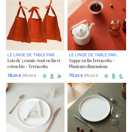
LE LINGE DE TABLE PAR
LE LINGE DE TABLE PAR
Lots de 3 essuie-tout en lin et
Nappe en lin Terracotta -
DREAM ACT
DREAM ACT
coton bio - Terracotta
Plusieurs dimensions
18
36
70
85
,00 €
,00 €
,00 €
,00 €