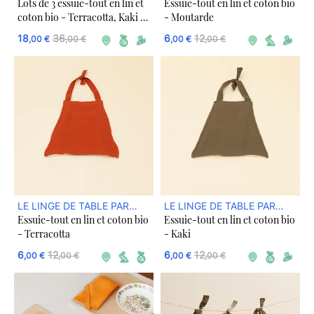
Lots de 3 essuie-tout en lin et
Essuie-tout en lin et coton bio
DREAM ACT
DREAM ACT
coton bio - Terracotta, Kaki et
- Moutarde
Moutarde
18
36
6
12
,00 €
,00 €
,00 €
,00 €
LE LINGE DE TABLE PAR
LE LINGE DE TABLE PAR
Essuie-tout en lin et coton bio
Essuie-tout en lin et coton bio
DREAM ACT
DREAM ACT
- Terracotta
- Kaki
6
12
6
12
,00 €
,00 €
,00 €
,00 €