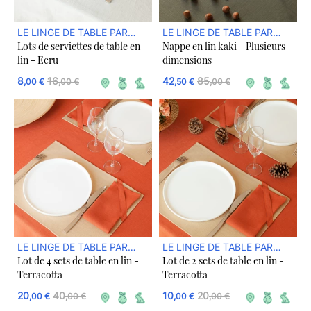
LE LINGE DE TABLE PAR
LE LINGE DE TABLE PAR
Lots de serviettes de table en
Nappe en lin kaki - Plusieurs
DREAM ACT
DREAM ACT
lin - Ecru
dimensions
8
16
42
85
,00 €
,00 €
,50 €
,00 €
LE LINGE DE TABLE PAR
LE LINGE DE TABLE PAR
Lot de 4 sets de table en lin -
Lot de 2 sets de table en lin -
DREAM ACT
DREAM ACT
Terracotta
Terracotta
20
40
10
20
,00 €
,00 €
,00 €
,00 €