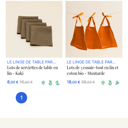
LE LINGE DE TABLE PAR
LE LINGE DE TABLE PAR
Lots de serviettes de table en
Lots de 3 essuie-tout en lin et
DREAM ACT
DREAM ACT
lin - Kaki
coton bio - Moutarde
8
16
18
36
,00 €
,00 €
,00 €
,00 €
1