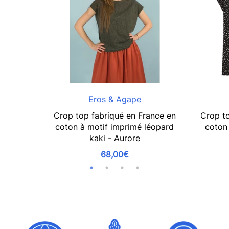
Eros & Agape
Crop top fabriqué en France en
Crop to
coton à motif imprimé léopard
coton 
kaki - Aurore
68,00€