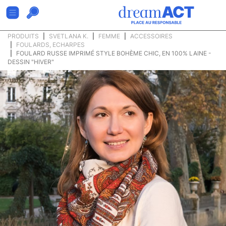
PRODUITS
SVETLANA K.
FEMME
ACCESSOIRES
FOULARDS, ECHARPES
FOULARD RUSSE IMPRIMÉ STYLE BOHÈME CHIC, EN 100% LAINE -
DESSIN "HIVER"