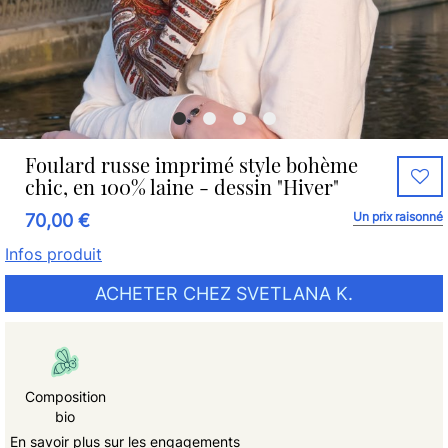
Foulard russe imprimé style bohème
chic, en 100% laine - dessin "Hiver"
Un prix raisonné
70,00 €
Infos produit
ACHETER CHEZ SVETLANA K.
Composition
bio
En savoir plus sur les engagements