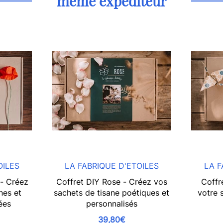
même expéditeur
OILES
LA FABRIQUE D'ETOILES
LA F
 - Créez
Coffret DIY Rose - Créez vos
Coffr
nes et
sachets de tisane poétiques et
votre 
ées
personnalisés
39,80€