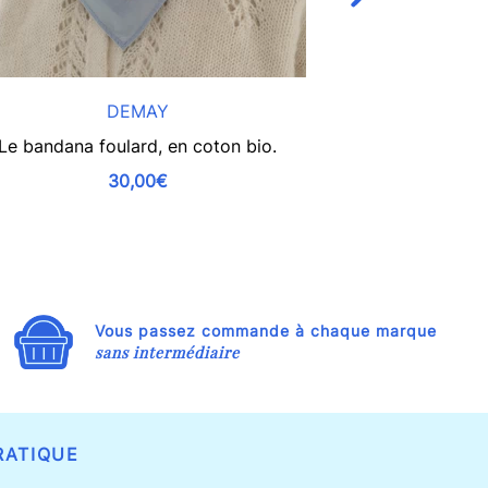
DEMAY
LE SHO
Le bandana foulard, en coton bio.
Coffret de 
h
30,00€
Vous passez commande à chaque marque
sans intermédiaire
RATIQUE