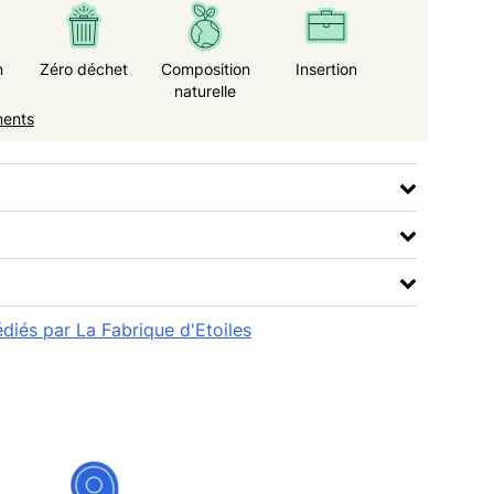
n
Zéro déchet
Composition
Insertion
naturelle
ments
édiés par La Fabrique d'Etoiles