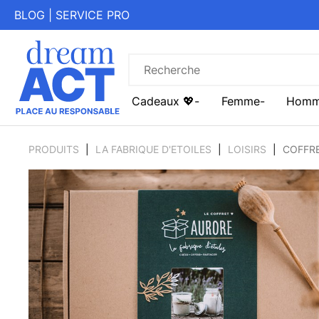
BLOG
|
SERVICE PRO
Cadeaux 💖
Femme
Hom
PRODUITS
LA FABRIQUE D'ETOILES
LOISIRS
COFFRE