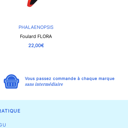
PHALAENOPSIS
Foulard FLORA
Le bandana f
22,00€
Vous passez commande à chaque marque
sans intermédiaire
RATIQUE
GU