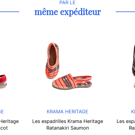
PAR LE
même expéditeur
GE
KRAMA HERITAGE
K
Heritage
Les espadrilles Krama Heritage
Les esp
icot
Ratanakiri Saumon
Ra