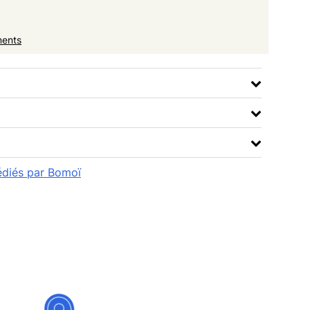
ments
pédiés par Bomoï