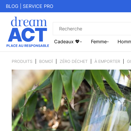
BLOG
|
SERVICE PRO
Cadeaux 💖
Femme
Hom
PRODUITS
BOMOÏ
ZÉRO DÉCHET
À EMPORTER
G