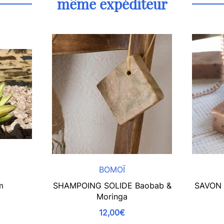
même expéditeur
BOMOÏ
m
SHAMPOING SOLIDE Baobab &
SAVON C
Moringa
12,00€