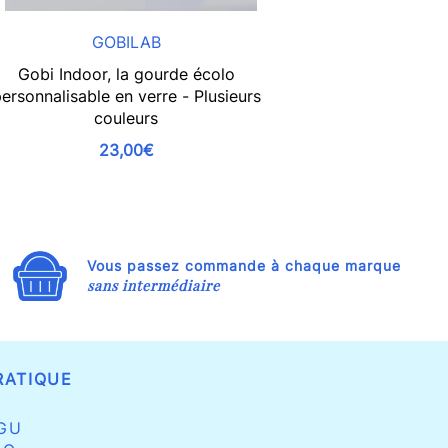
GOBILAB
Gobi Indoor, la gourde écolo
Gobi Mini
ersonnalisable en verre - Plusieurs
personnalisable 
couleurs
23,00€
Vous passez commande à chaque marque
sans intermédiaire
RATIQUE
GU