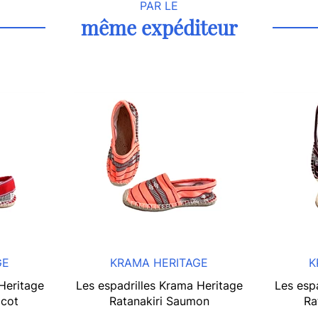
PAR LE
même expéditeur
GE
KRAMA HERITAGE
K
Heritage
Les espadrilles Krama Heritage
Les esp
icot
Ratanakiri Saumon
Ra