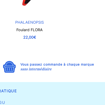
PHALAENOPSIS
Foulard FLORA
Le bandana f
22,00€
Vous passez commande à chaque marque
sans intermédiaire
RATIQUE
GU