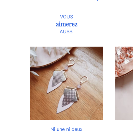
VOUS
aimerez
AUSSI
Ni une ni deux