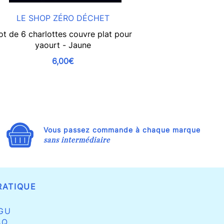
LE SHOP ZÉRO DÉCHET
L
ot de 6 charlottes couvre plat pour
Ouvre
yaourt - Jaune
6,00€
Vous passez commande à chaque marque
sans intermédiaire
RATIQUE
GU
AQ