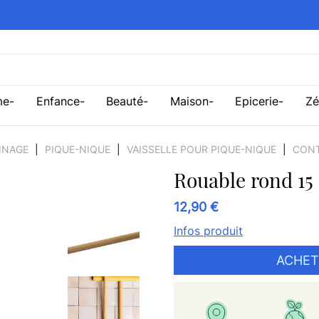
me
Enfance
Beauté
Maison
Epicerie
Zé
INAGE
PIQUE-NIQUE
VAISSELLE POUR PIQUE-NIQUE
CON
Rouable rond 15
12,90 €
Infos produit
ACHET