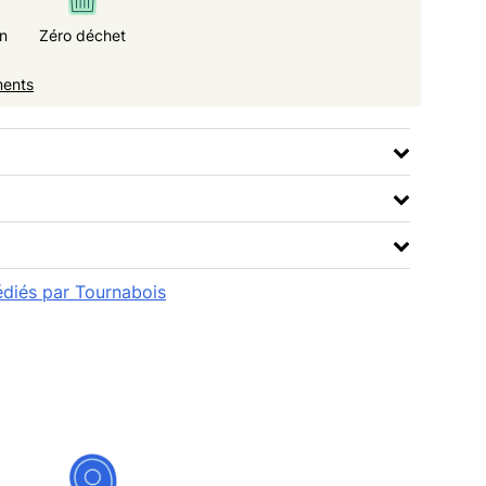
n
Zéro déchet
ments
pédiés par Tournabois